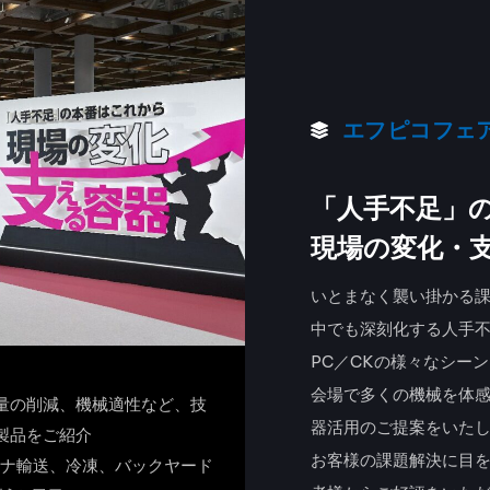
エフピコフェア
「人手不足」
現場の変化・
いとまなく襲い掛かる課
中でも深刻化する人手
PC／CKの様々なシー
会場で多くの機械を体
量の削減、機械適性など、技
器活用のご提案をいた
製品をご紹介
お客様の課題解決に目
テナ輸送、冷凍、バックヤード