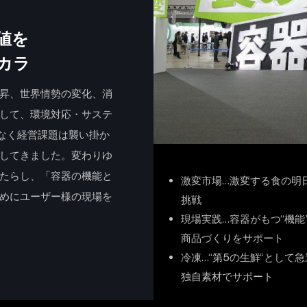
値を
カラ
昇、世界情勢の変化、消
して、環境対応・サステ
なく経営課題は襲い掛か
してきました。変わりゆ
たらし、「容器の機能と
激変市場…激変する食の明
めにユーザー様の現場を
挑戦
現場実践…容器がもつ“機能
商品づくりをサポート
冷凍…“第5の生鮮“として
独自素材でサポート