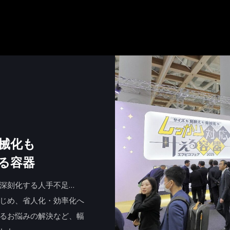
5
械化も
る容器
深刻化する人手不足…
じめ、省人化・効率化へ
るお悩みの解決など、幅